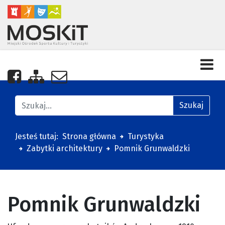
Nasza strona na Facebooku
Zobacz mapę strony
Napisz do nas
Znajdź na stronie
Szukaj
Jesteś tutaj:
Strona główna
Turystyka
Zabytki architektury
Pomnik Grunwaldzki
Pomnik Grunwaldzki