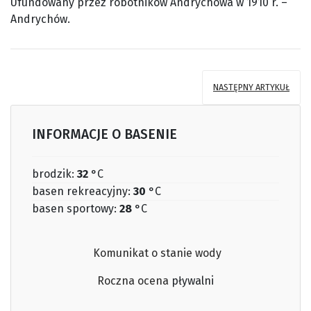
Ufundowany przez robotników Andrychowa w 1910 r. –
Andrychów.
NASTĘPNY ARTYKUŁ
INFORMACJE O BASENIE
brodzik:
32
°C
basen rekreacyjny:
30
°C
basen sportowy:
28
°C
Komunikat o stanie wody
Roczna ocena
pływalni