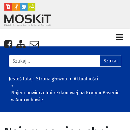
Nasza strona na Facebooku
Zobacz mapę strony
Napisz do nas
Znajdź na stronie
Szukaj
Jesteś tutaj:
Strona główna
Aktualności
Najem powierzchni reklamowej na Krytym Basenie
w Andrychowie