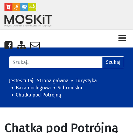
Nasza strona na Facebooku
Zobacz mapę strony
Napisz do nas
Znajdź na stronie
Szukaj
Jesteś tutaj:
Strona główna
Turystyka
Baza noclegowa
Schroniska
Chatka pod Potrójną
Chatka pod Potrójną