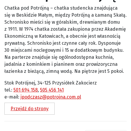
Chatka pod Potrójną – chatka studencka znajdująca
się w Beskidzie Małym, między Potrójną a Łamaną Skałą.
Schronisko mieści się w góralskim, drewnianym domu
z 1911. W 1974 chatka została zakupiona przez Akademię
Ekonomiczną w Katowicach, a obecnie jest własnością
prywatną. Schronisko jest czynne cały rok. Dysponuje
30 miejscami noclegowymi i 15 w dodatkowym budynku.
Na parterze znajduje się ogólnodostępna kuchnia,
jadalnia z kominkiem i pianinem oraz prowizoryczna
łazienka z bieżącą, zimną wodą. Na piętrze jest 5 pokoi.
Stok Potrójnej, 34-125 Przysiółek Zakocierz
tel.:
501 694 158
,
505 456 141
e-mail:
jpodczasz@potrojna.com.pl
Przejdź do strony