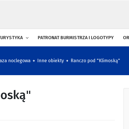
TURYSTYKA
PATRONAT BURMISTRZA I LOGOTYPY
OR
aza noclegowa
Inne obiekty
Ranczo pod "Klimoską"
moską"