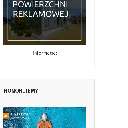
Informacj
e:
HONORUJEMY