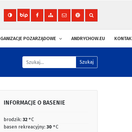
Nasza strona na Facebooku
Zobacz mapę strony
Wyślij email
Deklaracja dostępności
Szukaj na stronie
Biuletyn Informacji Publicznej
GANIZACJE POZARZĄDOWE
ANDRYCHOW.EU
KONTAK
Znajdź na stronie
Szukaj
INFORMACJE O BASENIE
brodzik:
32
°C
basen rekreacyjny:
30
°C