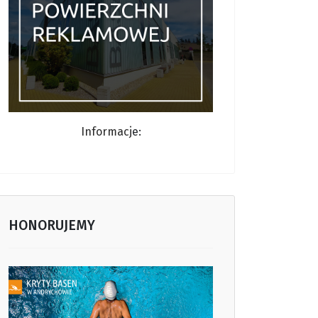
Informacj
e:
HONORUJEMY