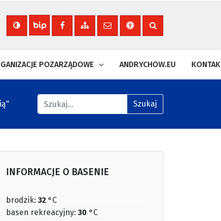
Nasza strona na Facebooku
Zobacz mapę strony
Wyślij email
Deklaracja dostępności
Szukaj na stronie
Biuletyn Informacji Publicznej
GANIZACJE POZARZĄDOWE
ANDRYCHOW.EU
KONTAK
Znajdź na stronie
ią"
Szukaj
INFORMACJE O BASENIE
brodzik:
32
°C
basen rekreacyjny:
30
°C