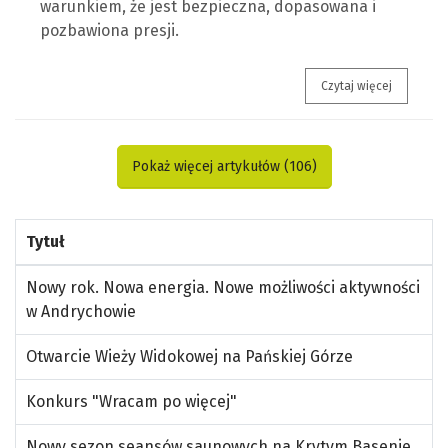
warunkiem, że jest bezpieczna, dopasowana i
pozbawiona presji.
Wracaj do
Czytaj więcej
Pokaż więcej artykułów (
106
)
Tytuł
Nowy rok. Nowa energia. Nowe możliwości aktywności
w Andrychowie
Otwarcie Wieży Widokowej na Pańskiej Górze
Konkurs "Wracam po więcej"
Nowy sezon seansów saunowych na Krytym Basenie