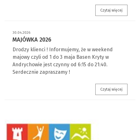
Za nami V
Czytaj więcej
30.04.2026
MAJÓWKA 2026
Drodzy klienci ! Informujemy, że w weekend
majowy czyli od 1 do 3 maja Basen Kryty w
Andrychowie jest czynny od 6:15 do 21:40.
Serdecznie zapraszamy !
Majówka 
Czytaj więcej