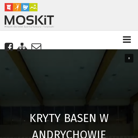
Nasza strona na Facebooku
Zobacz mapę strony
Napisz do nas
EN W
OWIE
Andrychów jakiego n