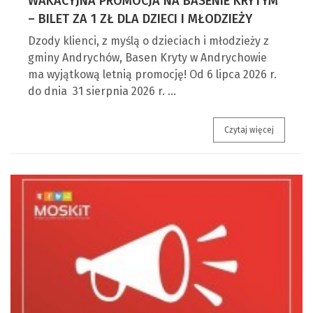
WAKACYJNA PROMOCJA NA BASENIE KRYTYM
– BILET ZA 1 ZŁ DLA DZIECI I MŁODZIEŻY
Dzody klienci, z myślą o dzieciach i młodzieży z
gminy Andrychów, Basen Kryty w Andrychowie
ma wyjątkową letnią promocję! Od 6 lipca 2026 r.
do dnia 31 sierpnia 2026 r. …
Wakacyjna 
Czytaj więcej